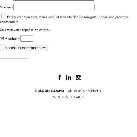
Site web
Enregistrer mon nom, mon e-mail et mon site dans le navigateur pour mon prochain
commentaire.
Saisissez votre réponse en chiffres
19 − seize =
Publié dans
AU FAIT
© ELODIE CAMPO
| ALL RIGHTS RESERVED.
MENTIONS LÉGALES