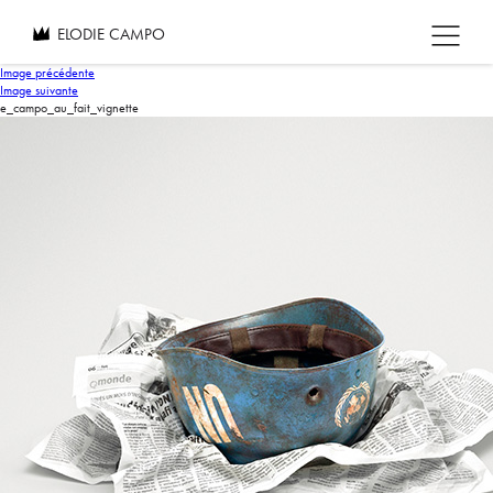
ELODIE CAMPO
Image précédente
Image suivante
e_campo_au_fait_vignette