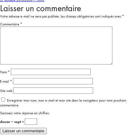
21 octobre 2016
2000 × 1000
Laisser un commentaire
Votre adresse e-mail ne sera pas publiée.
Les champs obligatoires sont indiqués avec
*
Commentaire
*
Nom
*
E-mail
*
Site web
Enregistrer mon nom, mon e-mail et mon site dans le navigateur pour mon prochain
commentaire.
Saisissez votre réponse en chiffres
douze − sept =