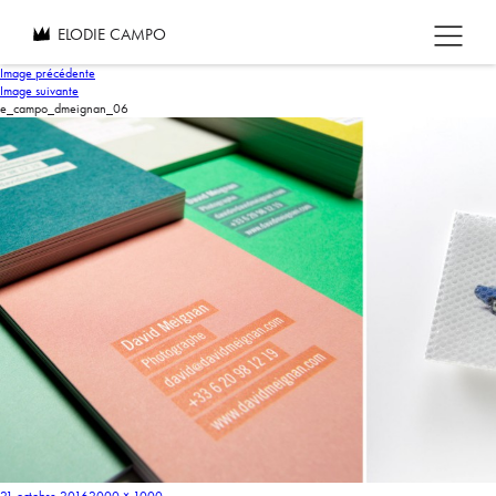
ELODIE CAMPO
Image précédente
Image suivante
e_campo_dmeignan_06