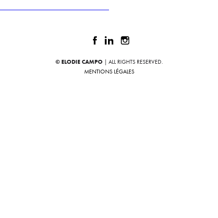
Publié dans
DAVID MEIGNAN PHOTOGRAPHE
© ELODIE CAMPO
| ALL RIGHTS RESERVED.
MENTIONS LÉGALES