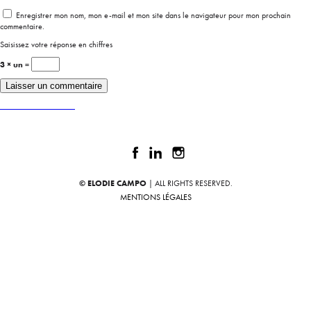
Enregistrer mon nom, mon e-mail et mon site dans le navigateur pour mon prochain
commentaire.
Saisissez votre réponse en chiffres
3 × un =
Publié dans
HEINEKEN
© ELODIE CAMPO
| ALL RIGHTS RESERVED.
MENTIONS LÉGALES