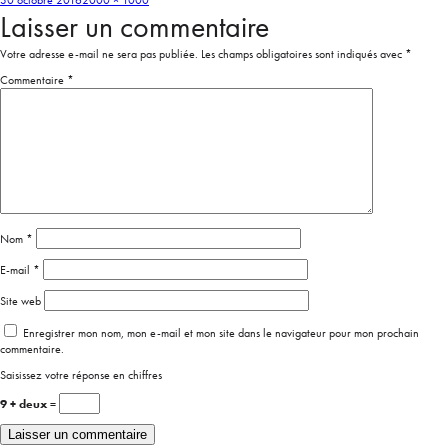
30 octobre 2016
2000 × 1000
Laisser un commentaire
Votre adresse e-mail ne sera pas publiée.
Les champs obligatoires sont indiqués avec
*
Commentaire
*
Nom
*
E-mail
*
Site web
Enregistrer mon nom, mon e-mail et mon site dans le navigateur pour mon prochain
commentaire.
Saisissez votre réponse en chiffres
9 + deux =