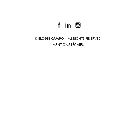
Publié dans
LA BOÎTE À TAJINE
© ELODIE CAMPO
| ALL RIGHTS RESERVED.
MENTIONS LÉGALES