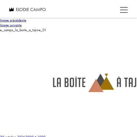
ELODIE CAMPO
Image précédente
Image suivante
e_campo_la_boite_a_tajine_01