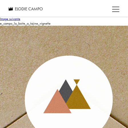
ELODIE CAMPO
Image suivante
e_campo_la_boite_a_tajine_vignette