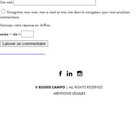
Site web
Enregistrer mon nom, mon e-mail et mon site dans le navigateur pour mon prochain
commentaire.
Saisissez votre réponse en chiffres
seize − six =
Publié dans
LA BOÎTE À TAJINE
© ELODIE CAMPO
| ALL RIGHTS RESERVED.
MENTIONS LÉGALES