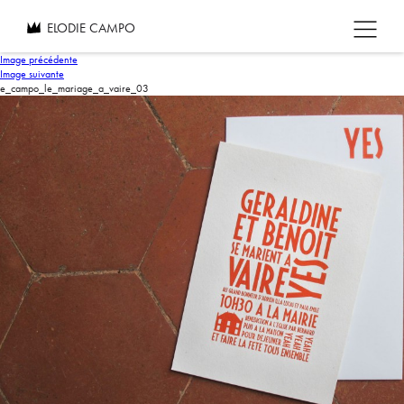
ELODIE CAMPO
Image précédente
Image suivante
e_campo_le_mariage_a_vaire_03