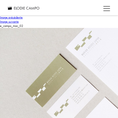
ELODIE CAMPO
Image précédente
Image suivante
e_campo_mac_02