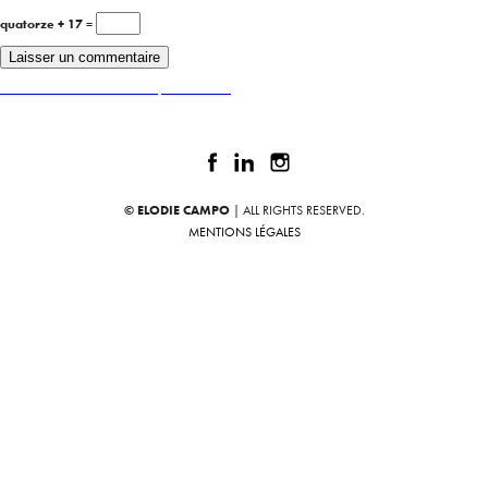
quatorze + 17 =
Publié dans
Marion Accoce-Capar Architecte
© ELODIE CAMPO
| ALL RIGHTS RESERVED.
MENTIONS LÉGALES