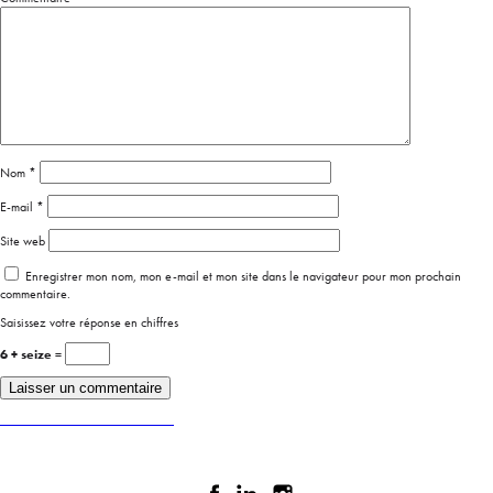
Nom
*
E-mail
*
Site web
Enregistrer mon nom, mon e-mail et mon site dans le navigateur pour mon prochain
commentaire.
Saisissez votre réponse en chiffres
6 + seize =
Publié dans
MEETING ART POINT