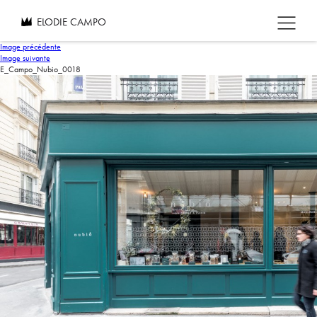
ELODIE CAMPO
Image précédente
Image suivante
E_Campo_Nubio_0018