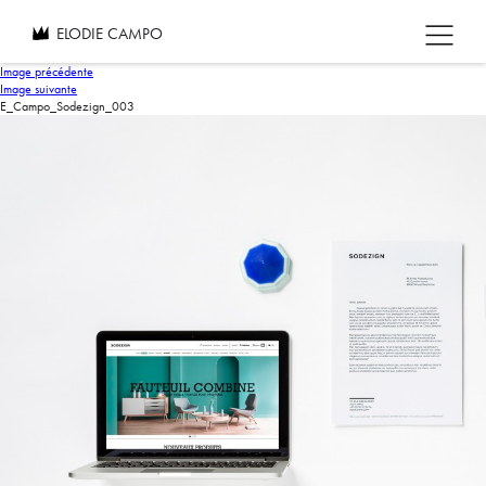
ELODIE CAMPO
Image précédente
Image suivante
E_Campo_Sodezign_003