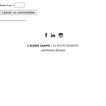
trois × un =
Publié dans
SODEZIGN
© ELODIE CAMPO
| ALL RIGHTS RESERVED.
MENTIONS LÉGALES