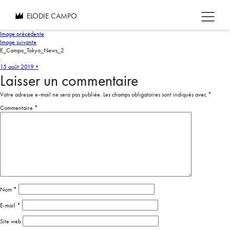
ELODIE CAMPO
Image précédente
Image suivante
E_Campo_Tokyo_News_2
15 août 2019
×
Laisser un commentaire
Votre adresse e-mail ne sera pas publiée.
Les champs obligatoires sont indiqués avec
*
Commentaire
*
Nom
*
E-mail
*
Site web