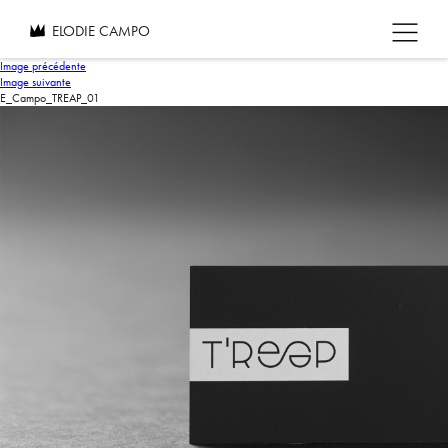
ELODIE CAMPO
Image précédente
Image suivante
E_Campo_TREAP_01