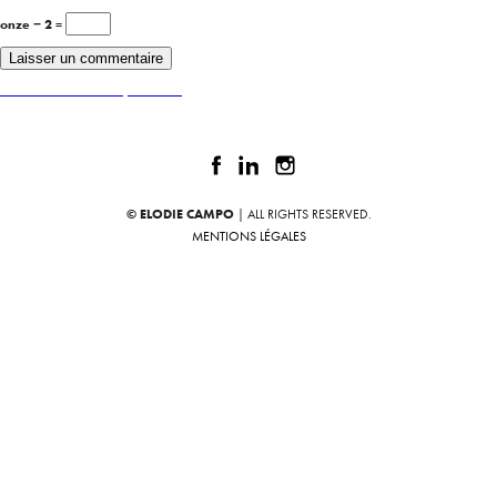
onze − 2 =
Publié dans
T’REAP Pastry Consulting
© ELODIE CAMPO
| ALL RIGHTS RESERVED.
MENTIONS LÉGALES