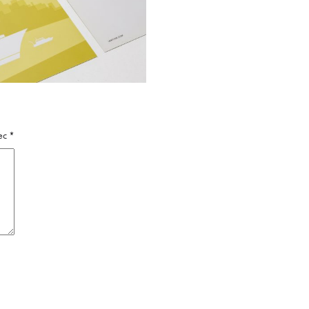
vec
*