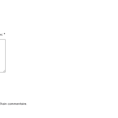
vec
*
ochain commentaire.